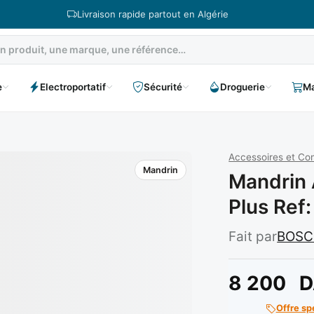
Livraison rapide partout en Algérie
e
Electroportatif
Sécurité
Droguerie
Ma
Accessoires et C
Mandrin
Mandrin
Plus Ref
Fait par
BOS
8 200
D
Offre sp