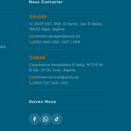
Nous Contacter
ALGER
12 SNTP EST. RN5. El Hamiz, Dar El Beida.
16033 Alger, Algérie.
commercial.alger@assly.dz
0561-660-006 / 007 / 008
ses
ORAN
Coopérative Immobilière El Aalia, N°219 Bir
El Djir. 31130 Oran, Algérie.
commercial.oran@assly.dz
0560 031 044 / 055
Suivez-Nous