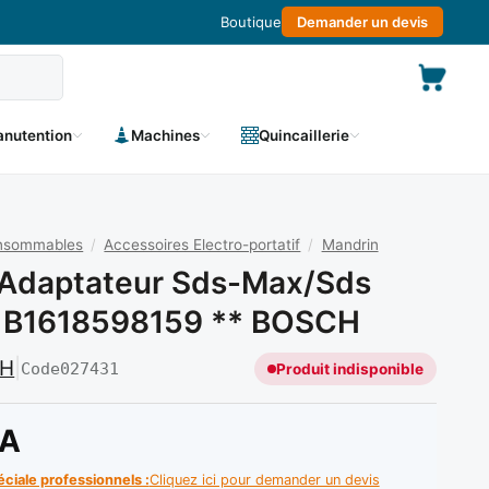
Boutique
Demander un devis
nutention
Machines
Quincaillerie
onsommables
/
Accessoires Electro-portatif
/
Mandrin
 Adaptateur Sds-Max/sds
: B1618598159 ** BOSCH
CH
|
Code
027431
Produit indisponible
A
éciale professionnels :
Cliquez ici pour demander un devis