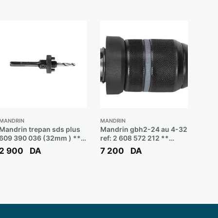
MANDRIN
MANDRIN
Mandrin trepan sds plus
Mandrin gbh2-24 au 4-32
609 390 036 (32mm ) **
ref: 2 608 572 212 **
BOSCH
BOSCH
2 900
DA
7 200
DA