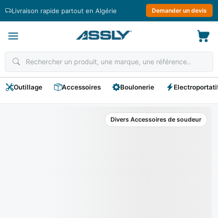
Passer
Livraison rapide partout en Algérie
Demander un devis
au
contenu
Outillage
Accessoires
Boulonerie
Electroportati
Divers Accessoires de soudeur