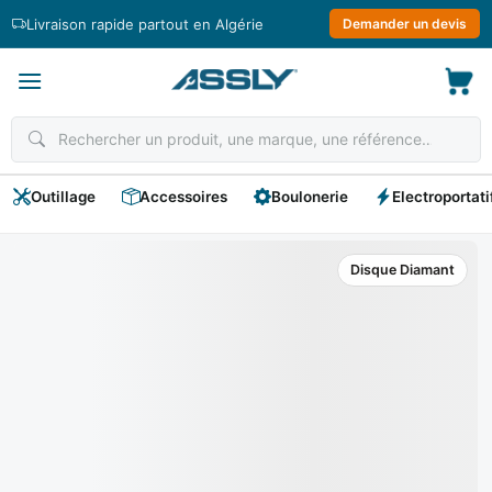
Passer
Livraison rapide partout en Algérie
Demander un devis
au
contenu
Outillage
Accessoires
Boulonerie
Electroportati
Disque Diamant