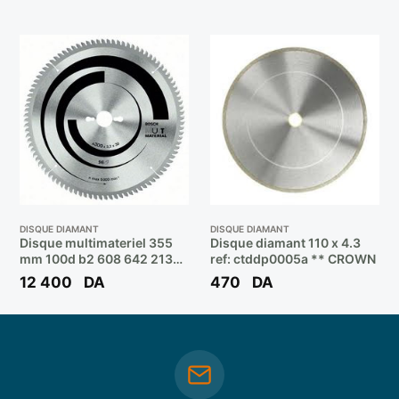
DISQUE DIAMANT
DISQUE DIAMANT
Disque multimateriel 355
Disque diamant 110 x 4.3
mm 100d b2 608 642 213
ref: ctddp0005a ** CROWN
** BOSCH
12 400
DA
470
DA