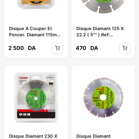
Disque A Couper Et
Disque Diamant 125 X
Poncer. Diamant 115mm
22.2 ( 5"" ) Ref:
Réf: ART931 ** ABC
Ctddp0002 ** CROWN
2 500
DA
470
DA
Disque Diamant 230 X
Disque Diamant