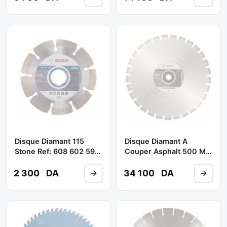
Disque Diamant 115
Disque Diamant A
Stone Ref: 608 602 597
Couper Asphalt 500 Mm
** BOSCH
/b2608 602 628 **
BOSCH
2 300
DA
34 100
DA