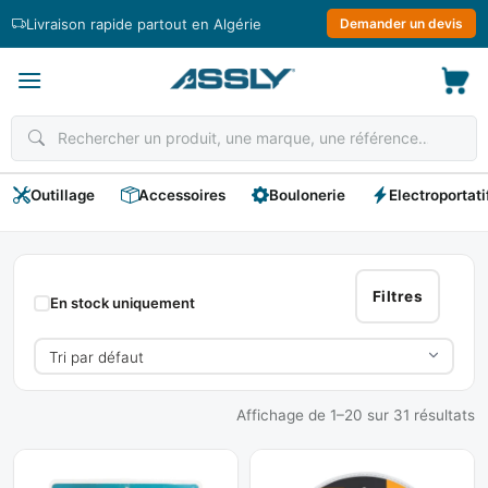
Passer
Livraison rapide partout en Algérie
Demander un devis
au
contenu
Outillage
Accessoires
Boulonerie
Electroportati
Disque
Diamant
Filtres
En stock uniquement
Affichage de 1–20 sur 31 résultats