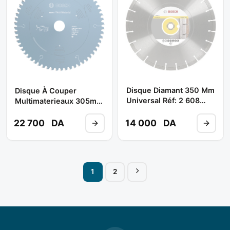
Disque Diamant 350 Mm
Disque À Couper
Universal Réf: 2 608
Multimaterieaux 305mm
602 549 ** BOSCH
96D B2 608 642 529 **
BOSCH
22 700
DA
14 000
DA
1
2