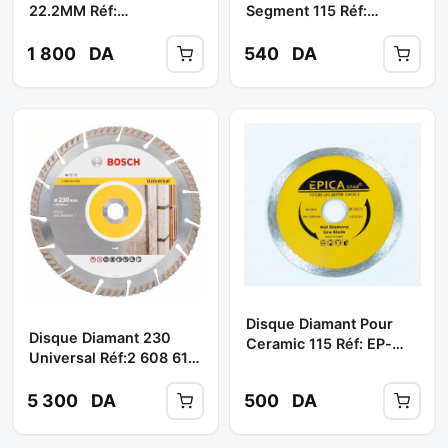
22.2MM Réf:
Segment 115 Réf:
CTDDP0005** CROWN
CTDDP001-1 ** CROWN
1 800
DA
540
DA
Disque Diamant Pour
Disque Diamant 230
Ceramic 115 Réf: EP-
Universal Réf:2 608 615
10373 ** EPICA
065 ** BOSCH
5 300
DA
500
DA