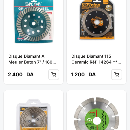
Disque Diamant A
Disque Diamant 115
Meuler Beton 7" / 180
Ceramic Réf: 14264 **
MM Réf: KA1407 **
FIXTOP
ENCOM
2 400
DA
1 200
DA