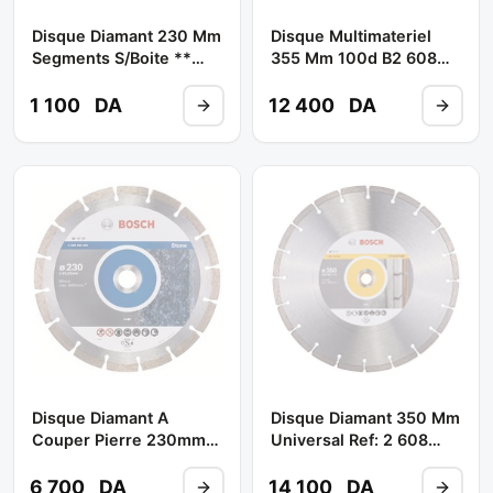
Disque Multimateriel
Disque Diamant 230 Mm
355 Mm 100d B2 608
Segments S/boite **
642 213 ** BOSCH
DUNE
1 100
DA
12 400
DA
Disque Diamant A
Disque Diamant 350 Mm
Couper Pierre 230mm
Universal Ref: 2 608
(stone) Ref: 2 608 602
602 549 ** BOSCH
601 ** BOSCH
6 700
DA
14 100
DA