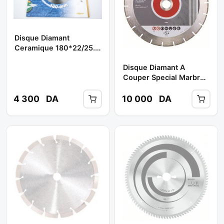
Disque Diamant
Ceramique 180*22/25.4
Ref:70184626828 **
Disque Diamant A
NORTON
Couper Special Marbre
230mm Ref: 608 602
283 ** BOSCH
4 300
DA
10 000
DA