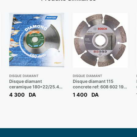
DISQUE DIAMANT
DISQUE DIAMANT
Disque diamant
Disque diamant 115
ceramique 180*22/25.4
concrete ref: 608 602 196
ref:70184626828 **
** BOSCH
4 300
DA
1 400
DA
NORTON