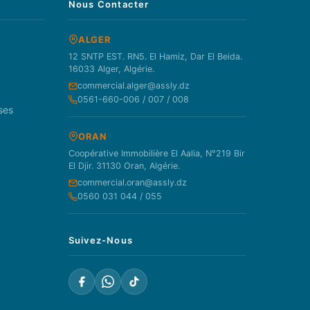
Nous Contacter
ALGER
12 SNTP EST. RN5. El Hamiz, Dar El Beida.
16033 Alger, Algérie.
commercial.alger@assly.dz
0561-660-006 / 007 / 008
ses
ORAN
Coopérative Immobilière El Aalia, N°219 Bir
El Djir. 31130 Oran, Algérie.
commercial.oran@assly.dz
0560 031 044 / 055
Suivez-Nous