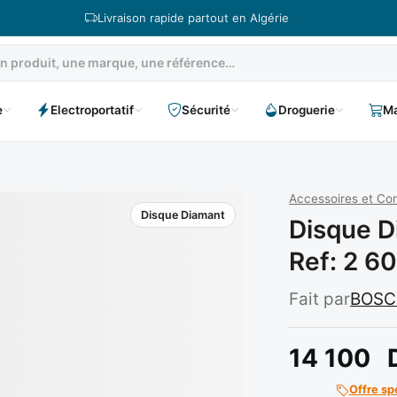
Livraison rapide partout en Algérie
e
Electroportatif
Sécurité
Droguerie
Ma
Accessoires et C
Disque Diamant
Disque D
Ref: 2 6
Fait par
BOS
14 100
Offre sp