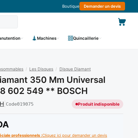
Boutique
Demander un devis
nutention
Machines
Quincaillerie
onsommables
/
Les Disques
/
Disque Diamant
iamant 350 Mm Universal
08 602 549 ** BOSCH
CH
|
Code
019075
Produit indisponible
DA
éciale professionnels :
Cliquez ici pour demander un devis