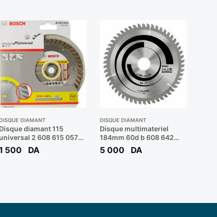
DISQUE DIAMANT
DISQUE DIAMANT
Disque diamant 115
Disque multimateriel
universal 2 608 615 057
184mm 60d b 608 642
** BOSCH
193 ** BOSCH
1 500
DA
5 000
DA