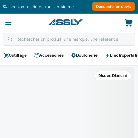
Passer
Livraison rapide partout en Algérie
Demander un devis
au
contenu
Outillage
Accessoires
Boulonerie
Electroportati
Disque Diamant