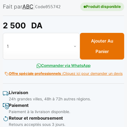
Fait par
ABC
|
Code
055742
Produit disponible
2 500
DA
quantité de Disque a couper et Poncer. diamant 115mm Réf: A
Ajouter Au
Panier
Commander via WhatsApp
Offre spéciale professionnels :
Cliquez ici pour demander un devis
Livraison
24h grandes villes, 48h à 72h autres régions.
Paiement
Paiement à la livraison disponible.
Retour et remboursement
Retours acceptés sous 3 jours.