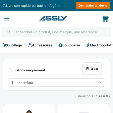
Passer
Livraison rapide partout en Algérie
Demander un devis
au
contenu
Outillage
Accessoires
Boulonerie
Electroportati
ABC
Filtres
En stock uniquement
Showing all 5 results