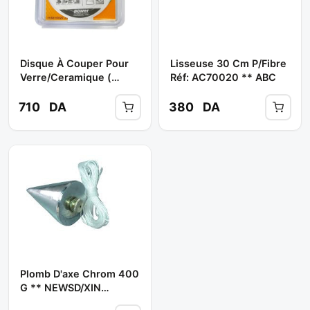
Disque À Couper Pour
Lisseuse 30 Cm P/fibre
Verre/Ceramique (
Réf: AC70020 ** ABC
Couleur Vert ) D: 115
Mm ** ABC
710
DA
380
DA
Plomb D'axe Chrom 400
G ** NEWSD/XIN
HU/PROFESIONAL