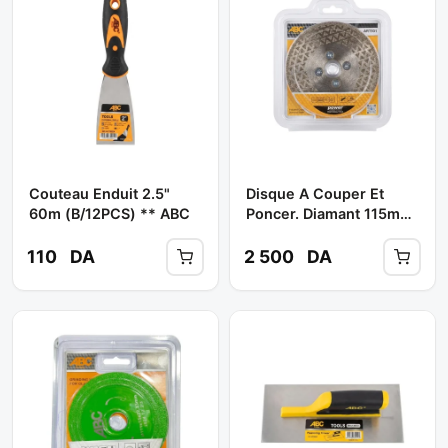
Couteau Enduit 2.5"
Disque A Couper Et
60m (B/12PCS) ** ABC
Poncer. Diamant 115mm
Réf: ART931 ** ABC
110
DA
2 500
DA