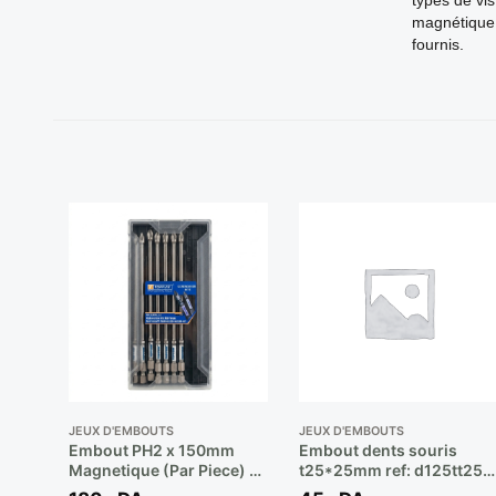
magnétique 
fournis.
JEUX D'EMBOUTS
JEUX D'EMBOUTS
Embout PH2 x 150mm
Embout dents souris
Magnetique (Par Piece) **
t25*25mm ref: d125tt25a
TOPFINE
** JONNESWAY