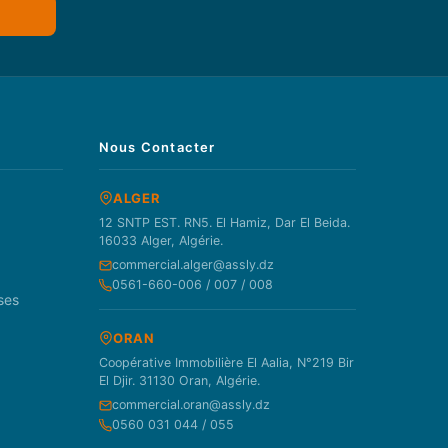
Nous Contacter
ALGER
12 SNTP EST. RN5. El Hamiz, Dar El Beida.
16033 Alger, Algérie.
commercial.alger@assly.dz
0561-660-006 / 007 / 008
ses
ORAN
Coopérative Immobilière El Aalia, N°219 Bir
El Djir. 31130 Oran, Algérie.
commercial.oran@assly.dz
0560 031 044 / 055