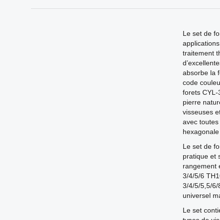
Le set de f
application
traitement 
d’excellente
absorbe la f
code couleu
forets CYL-
pierre natu
visseuses e
avec toutes 
hexagonale 
Le set de f
pratique et 
rangement e
3/4/5/6 TH
3/4/5/5,5/
universel m
Le set conti
types de vis