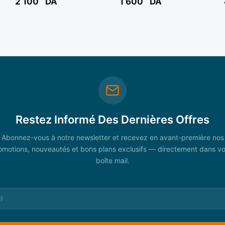
2 100
DA
1 600
DA
Restez Informé Des Dernières Offres
Abonnez-vous à notre newsletter et recevez en avant-première nos
omotions, nouveautés et bons plans exclusifs — directement dans vo
boîte mail.