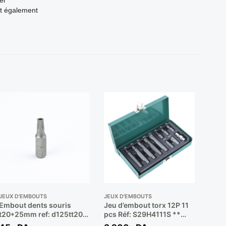
nt également
JEUX D'EMBOUTS
JEUX D'EMBOUTS
Embout dents souris
Jeu d’embout torx 12P 11
t20*25mm ref: d125tt20a
pcs Réf: S29H4111S **
** JONNESWAY
JONNESWAY