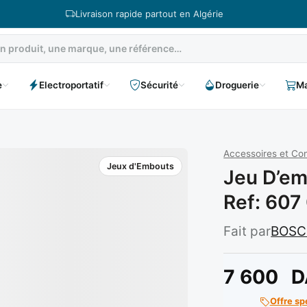
Livraison rapide partout en Algérie
e
Electroportatif
Sécurité
Droguerie
Ma
Accessoires et C
Jeux d'Embouts
Jeu D’em
Ref: 607
Fait par
BOS
7 600
D
Offre sp