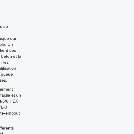
us de
nique qui
ple. Un
tient des
béton et la
r les
ilisation
e queue
ses.
ngement
facile et un
4/5/6 HEX
YL-3
rte-embout
fférents
el