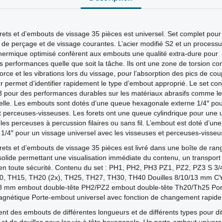
orets et d’embouts de vissage 35 pièces est universel. Set complet pour
s de perçage et de vissage courantes. L’acier modifié S2 et un process
thermique optimisé confèrent aux embouts une qualité extra-dure pour
s performances quelle que soit la tâche. Ils ont une zone de torsion co
orce et les vibrations lors du vissage, pour l’absorption des pics de cou
r permet d’identifier rapidement le type d’embout approprié. Le set con
3 pour des performances durables sur les matériaux abrasifs comme le 
relle. Les embouts sont dotés d’une queue hexagonale externe 1/4″ pou
t perceuses-visseuses. Les forets ont une queue cylindrique pour une ut
les perceuses à percussion filaires ou sans fil. L’embout est doté d’un
1/4″ pour un vissage universel avec les visseuses et perceuses-visseu
orets et d’embouts de vissage 35 pièces est livré dans une boîte de ra
solide permettant une visualisation immédiate du contenu, un transport 
n toute sécurité. Contenu du set : PH1, PH2, PH3 PZ1, PZ2, PZ3 S 3/
10, TH15, TH20 (2x), TH25, TH27, TH30, TH40 Douilles 8/10/13 mm C
6/8 mm embout double-tête PH2/PZ2 embout double-tête Th20/Th25 Po
agnétique Porte-embout universel avec fonction de changement rapide
ent des embouts de différentes longueurs et de différents types pour di
 et de douilles pour les vis à tête hexagonale. Un porte-embout univers