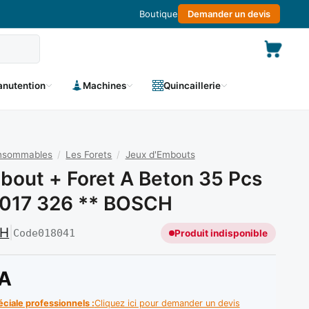
Boutique
Demander un devis
nutention
Machines
Quincaillerie
onsommables
/
Les Forets
/
Jeux d'Embouts
bout + Foret A Beton 35 Pcs
 017 326 ** BOSCH
CH
|
Code
018041
Produit indisponible
A
éciale professionnels :
Cliquez ici pour demander un devis