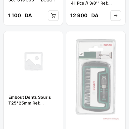
41 Pcs // 3/8"" Ref:
S04h3141s **
JONNESWAY
1 100
DA
12 900
DA
Embout Dents Souris
T25*25mm Ref:
D125tt25a **
JONNESWAY