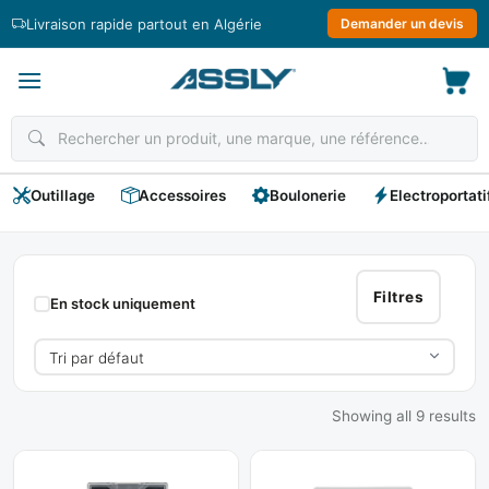
Passer
Livraison rapide partout en Algérie
Demander un devis
au
contenu
Outillage
Accessoires
Boulonerie
Electroportati
Jeux
D'Embouts
Filtres
En stock uniquement
Showing all 9 results