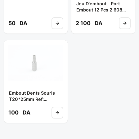
Jeu D'embout+ Port
Embout 12 Pcs 2 608
255 994 ** BOSCH
50
DA
2 100
DA
Embout Dents Souris
T20*25mm Ref:
D125tt20a **
JONNESWAY
100
DA