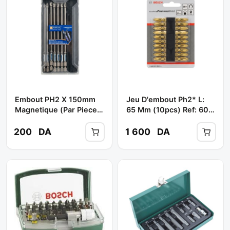
Embout PH2 X 150mm
Jeu D'embout Ph2* L:
Magnetique (Par Piece)
65 Mm (10pcs) Ref: 608
** TOPFINE
521 042 ** BOSCH
200
DA
1 600
DA