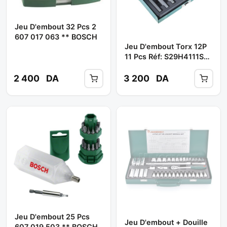
Jeu D'embout 32 Pcs 2
607 017 063 ** BOSCH
Jeu D'embout Torx 12P
11 Pcs Réf: S29H4111S
** JONNESWAY
2 400
DA
3 200
DA
Jeu D'embout 25 Pcs
Jeu D'embout + Douille
607 019 503 ** BOSCH