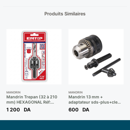
Produits Similaires
MANDRIN
MANDRIN
Mandrin Trepan (32 à 210
Mandrin 13 mm +
mm) HEXAGONAL Réf:
adaptateur sds-plus+cle
EHSA05 ** EMTOP
mandrin s/c ** DUNE
1 200
DA
600
DA