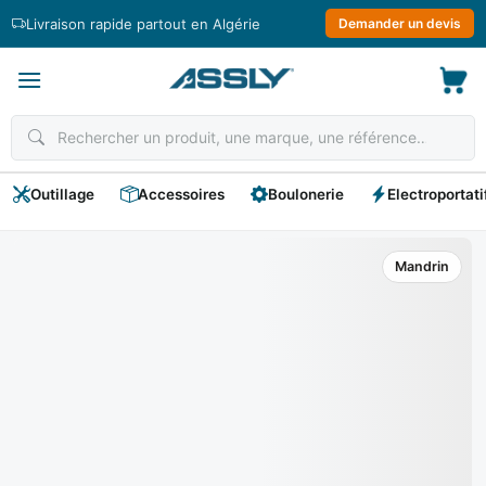
Passer
Livraison rapide partout en Algérie
Demander un devis
au
contenu
Outillage
Accessoires
Boulonerie
Electroportati
Mandrin