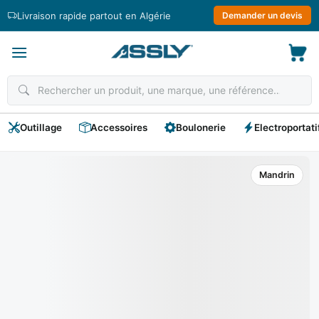
Passer
Livraison rapide partout en Algérie
Demander un devis
au
contenu
Outillage
Accessoires
Boulonerie
Electroportati
Mandrin