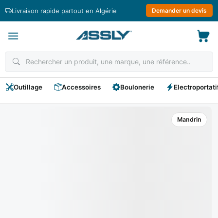
Passer
Livraison rapide partout en Algérie
Demander un devis
au
contenu
Outillage
Accessoires
Boulonerie
Electroportati
Mandrin