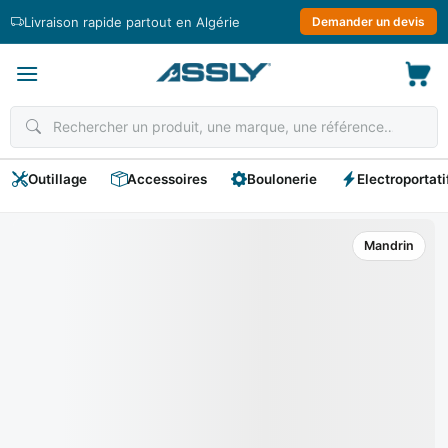
Passer
Livraison rapide partout en Algérie
Demander un devis
au
contenu
Outillage
Accessoires
Boulonerie
Electroportati
Mandrin