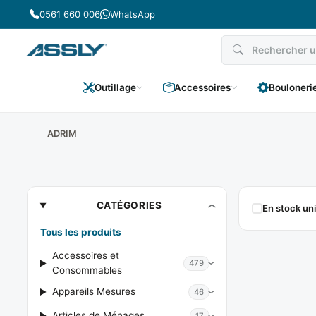
Passer
0561 660 006
WhatsApp
au
contenu
Outillage
Accessoires
Bouloneri
ADRIM
ADRIM
CATÉGORIES
En stock u
Tous les produits
Accessoires et
479
Consommables
Appareils Mesures
46
Articles de Ménages
17