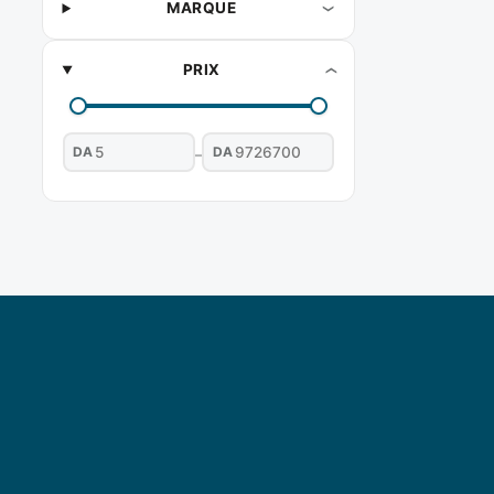
MARQUE
PRIX
DA
DA
–