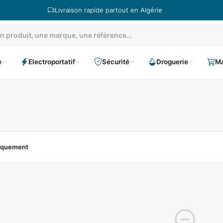
Livraison rapide partout en Algérie
e
Electroportatif
Sécurité
Droguerie
Ma
niquement