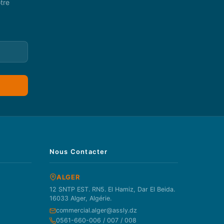
tre
Nous Contacter
ALGER
12 SNTP EST. RN5. El Hamiz, Dar El Beida.
16033 Alger, Algérie.
commercial.alger@assly.dz
0561-660-006 / 007 / 008