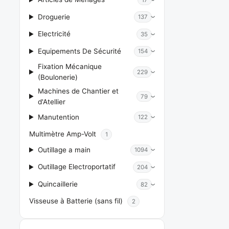
Droguerie
137
Electricité
35
Equipements De Sécurité
154
Fixation Mécanique
229
(Boulonerie)
Machines de Chantier et
79
d'Atellier
Manutention
122
Multimètre Amp-Volt
1
Outillage a main
1094
Outillage Electroportatif
204
Quincaillerie
82
Visseuse à Batterie (sans fil)
2