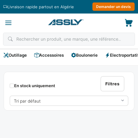
Passer
Livraison rapide partout en Algérie
Demander un devis
au
contenu
Outillage
Accessoires
Boulonerie
Electroportati
ALPHA
Filtres
En stock uniquement