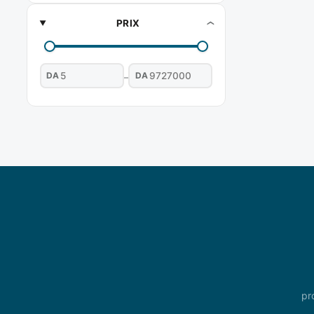
PRIX
DA
DA
–
pr