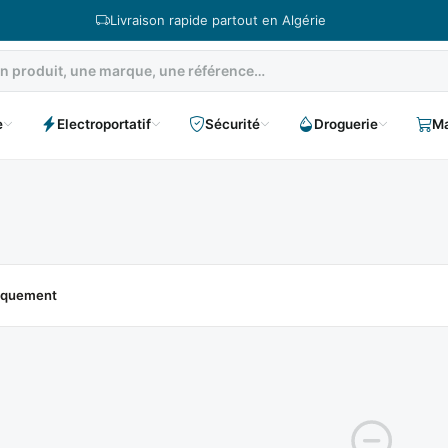
Livraison rapide partout en Algérie
e
Electroportatif
Sécurité
Droguerie
Ma
niquement