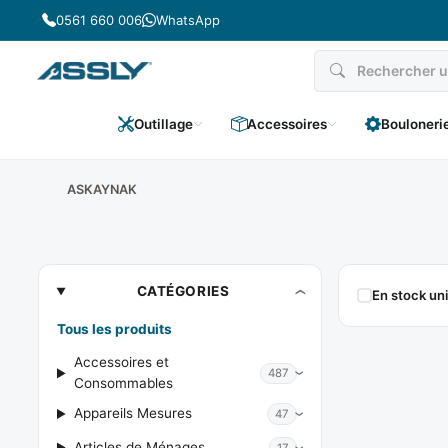
Passer
0561 660 006
WhatsApp
au
contenu
Outillage
Accessoires
Bouloneri
ASKAYNAK
ASKAYNAK
CATÉGORIES
En stock u
Tous les produits
Accessoires et
487
Consommables
Appareils Mesures
47
Articles de Ménages
17