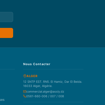
Nous Contacter
ALGER
12 SNTP EST. RN5. El Hamiz, Dar El Beida.
16033 Alger, Algérie.
commercial.alger@assly.dz
0561-660-006 / 007 / 008
ses