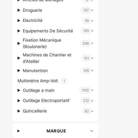
Droguerie
137
Electricité
35
Equipements De Sécurité
155
Fixation Mécanique
246
(Boulonerie)
Machines de Chantier et
101
d'Atellier
Manutention
126
Multimètre Amp-Volt
1
Outillage a main
1102
Outillage Electroportatif
212
Quincaillerie
82
MARQUE