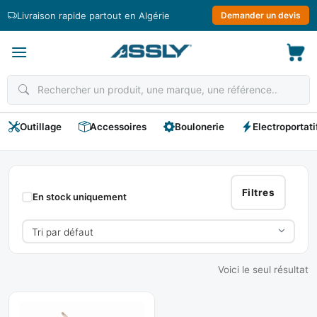
Passer
Livraison rapide partout en Algérie
Demander un devis
au
contenu
Outillage
Accessoires
Boulonerie
Electroportati
BEGLER
Filtres
En stock uniquement
Voici le seul résultat