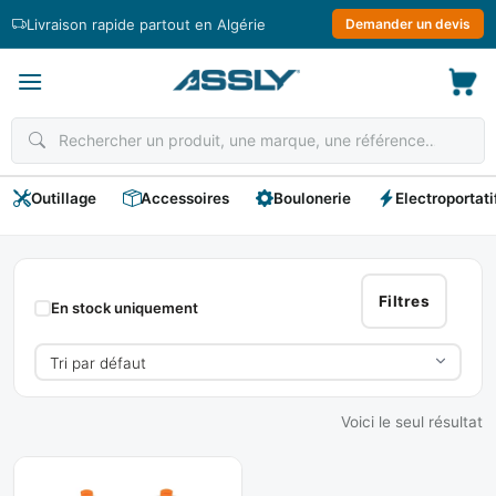
Passer
Livraison rapide partout en Algérie
Demander un devis
au
contenu
Outillage
Accessoires
Boulonerie
Electroportati
EXPERT
Filtres
En stock uniquement
Voici le seul résultat