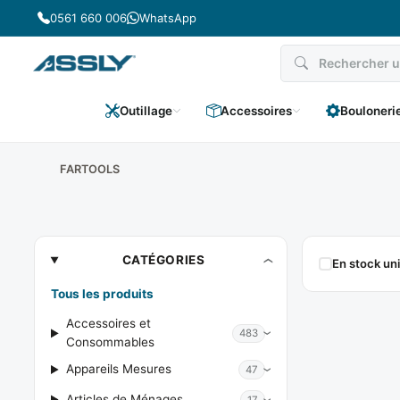
Passer
0561 660 006
WhatsApp
au
contenu
Outillage
Accessoires
Bouloneri
FARTOOLS
FARTOOLS
CATÉGORIES
En stock u
Tous les produits
Accessoires et
483
Consommables
Appareils Mesures
47
Articles de Ménages
17