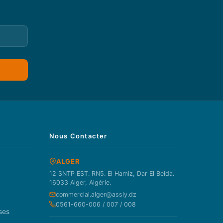
Nous Contacter
ALGER
12 SNTP EST. RN5. El Hamiz, Dar El Beida.
16033 Alger, Algérie.
commercial.alger@assly.dz
0561-660-006 / 007 / 008
ses