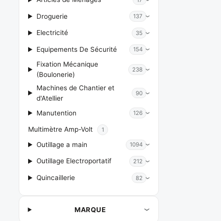
Droguerie
137
Electricité
35
Equipements De Sécurité
154
Fixation Mécanique
238
(Boulonerie)
Machines de Chantier et
90
d'Atellier
Manutention
126
Multimètre Amp-Volt
1
Outillage a main
1094
Outillage Electroportatif
212
Quincaillerie
82
MARQUE