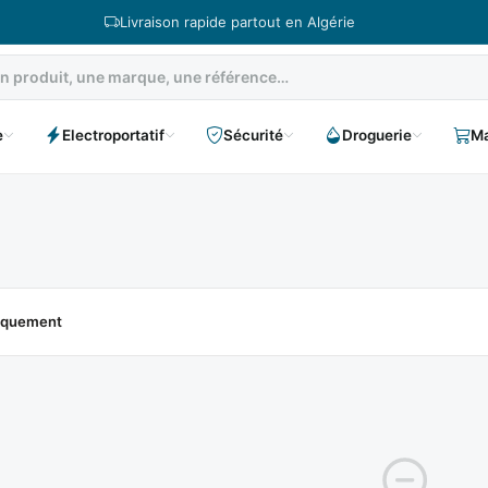
Livraison rapide partout en Algérie
e
Electroportatif
Sécurité
Droguerie
Ma
niquement