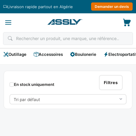
Passer
Livraison rapide partout en Algérie
Demander un devis
au
contenu
Outillage
Accessoires
Boulonerie
Electroportati
FAT
Filtres
En stock uniquement