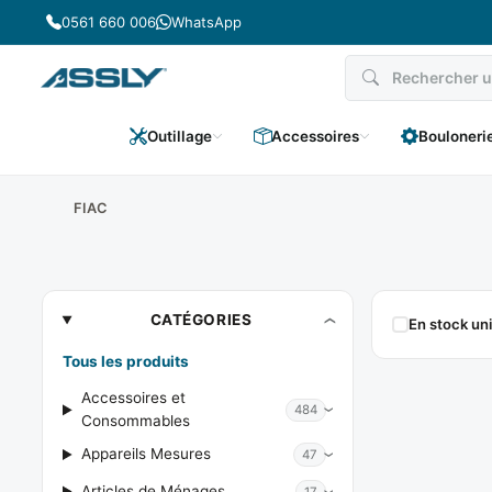
Passer
0561 660 006
WhatsApp
au
contenu
Outillage
Accessoires
Bouloneri
FIAC
FIAC
CATÉGORIES
En stock u
Tous les produits
Accessoires et
484
Consommables
Appareils Mesures
47
Articles de Ménages
17