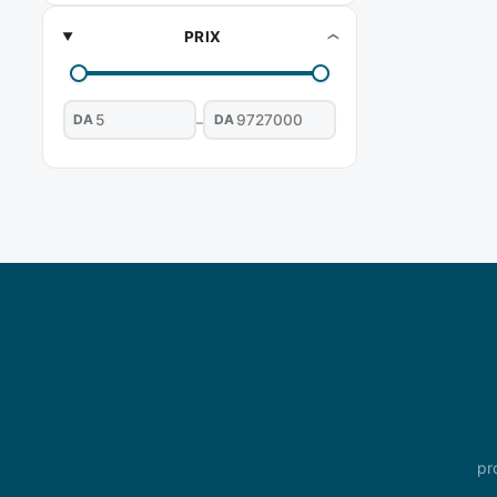
PRIX
DA
DA
–
pr