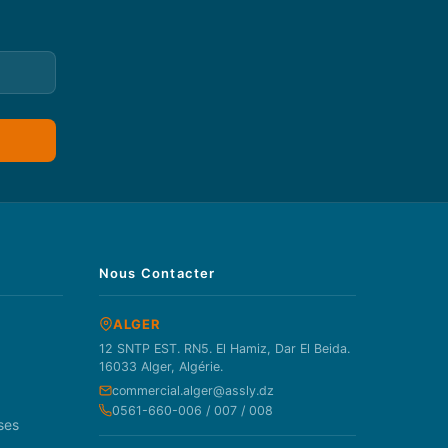
Nous Contacter
ALGER
12 SNTP EST. RN5. El Hamiz, Dar El Beida.
16033 Alger, Algérie.
commercial.alger@assly.dz
0561-660-006 / 007 / 008
ses