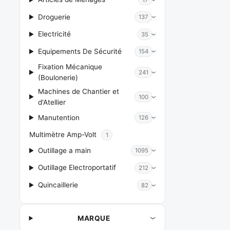
Droguerie
137
Electricité
35
Equipements De Sécurité
154
Fixation Mécanique
241
(Boulonerie)
Machines de Chantier et
100
d'Atellier
Manutention
126
Multimètre Amp-Volt
1
Outillage a main
1095
Outillage Electroportatif
212
Quincaillerie
82
MARQUE