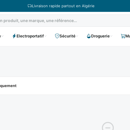
Livraison rapide partout en Algérie
e
Electroportatif
Sécurité
Droguerie
Ma
niquement