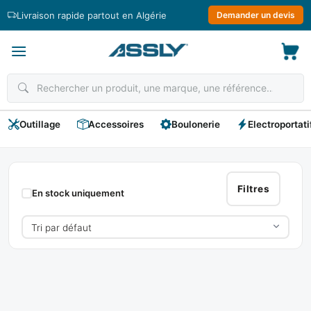
Passer
Livraison rapide partout en Algérie
Demander un devis
au
contenu
Outillage
Accessoires
Boulonerie
Electroportati
FIMER
Filtres
En stock uniquement