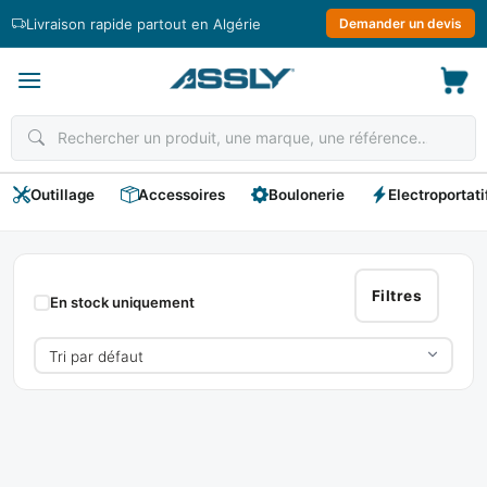
Passer
Livraison rapide partout en Algérie
Demander un devis
au
contenu
Outillage
Accessoires
Boulonerie
Electroportati
HOTECHE
Filtres
En stock uniquement