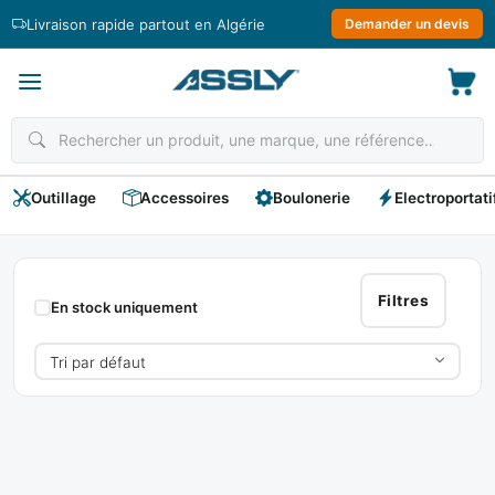
Passer
Livraison rapide partout en Algérie
Demander un devis
au
contenu
Outillage
Accessoires
Boulonerie
Electroportati
IRBAL
Filtres
En stock uniquement