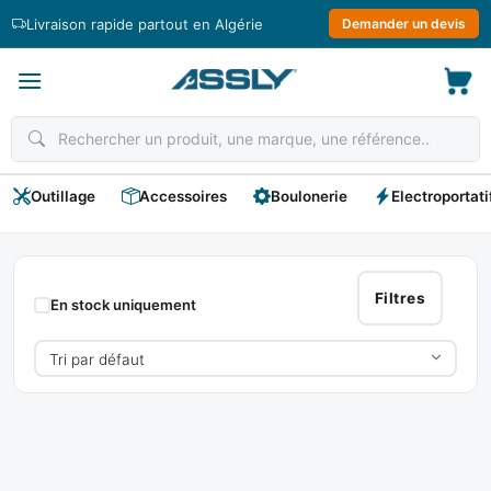
Passer
Livraison rapide partout en Algérie
Demander un devis
au
contenu
Outillage
Accessoires
Boulonerie
Electroportati
IZAR
Filtres
En stock uniquement