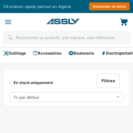
Passer
Livraison rapide partout en Algérie
Demander un devis
au
contenu
Outillage
Accessoires
Boulonerie
Electroportati
KREATOR
Filtres
En stock uniquement