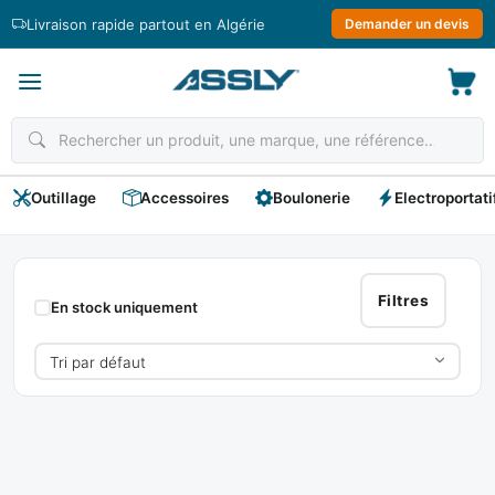
Passer
Livraison rapide partout en Algérie
Demander un devis
au
contenu
Outillage
Accessoires
Boulonerie
Electroportati
LEO
Filtres
En stock uniquement