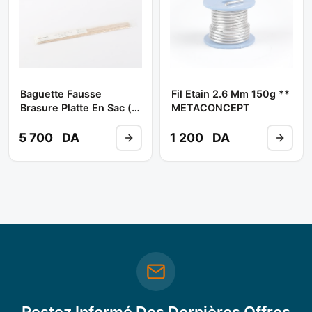
Baguette Fausse
Fil Etain 2.6 Mm 150g **
Brasure Platte En Sac (1
METACONCEPT
Kg) Ref : 15336/16268
** METACONCEPT
5 700
DA
1 200
DA
Restez Informé Des Dernières Offres