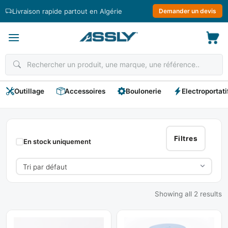
Passer
Livraison rapide partout en Algérie
Demander un devis
au
contenu
Outillage
Accessoires
Boulonerie
Electroportati
METACONCEPT
Filtres
En stock uniquement
Showing all 2 results