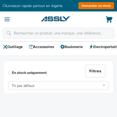
Passer
Livraison rapide partout en Algérie
Demander un devis
au
contenu
Outillage
Accessoires
Boulonerie
Electroportati
METRIC
Filtres
En stock uniquement