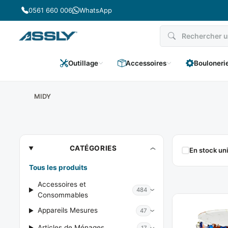
Passer
0561 660 006
WhatsApp
au
contenu
Outillage
Accessoires
Bouloneri
MIDY
MIDY
CATÉGORIES
En stock u
Tous les produits
Accessoires et
484
Consommables
Appareils Mesures
47
Articles de Ménages
17