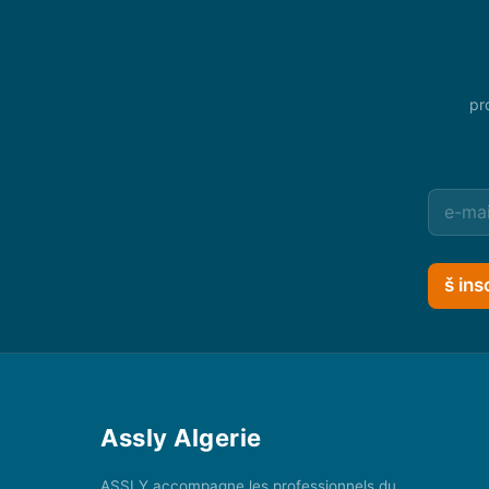
pr
š ins
Assly Algerie
ASSLY accompagne les professionnels du