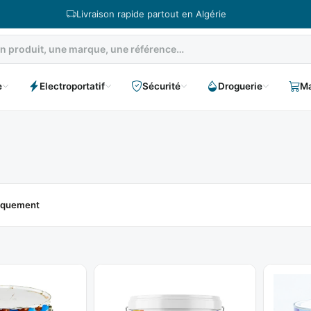
Livraison rapide partout en Algérie
e
Electroportatif
Sécurité
Droguerie
Ma
niquement