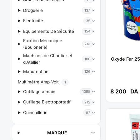
Droguerie
137
Electricité
35
Equipements De Sécurité
154
Fixation Mécanique
241
(Boulonerie)
Machines de Chantier et
Oxyde Fer 25
100
d'Atellier
Manutention
126
Multimètre Amp-Volt
1
8 200
DA
Outillage a main
1095
Outillage Electroportatif
212
Quincaillerie
82
MARQUE