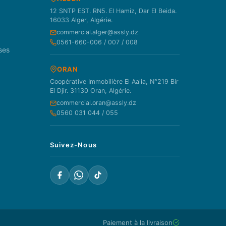
12 SNTP EST. RN5. El Hamiz, Dar El Beida.
16033 Alger, Algérie.
commercial.alger@assly.dz
0561-660-006 / 007 / 008
ses
ORAN
Coopérative Immobilière El Aalia, N°219 Bir
El Djir. 31130 Oran, Algérie.
commercial.oran@assly.dz
0560 031 044 / 055
Suivez-Nous
Paiement à la livraison