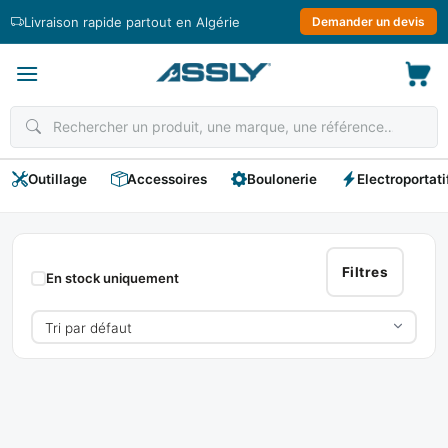
Passer
Livraison rapide partout en Algérie
Demander un devis
au
contenu
Outillage
Accessoires
Boulonerie
Electroportati
OLEO
MAC
Filtres
En stock uniquement