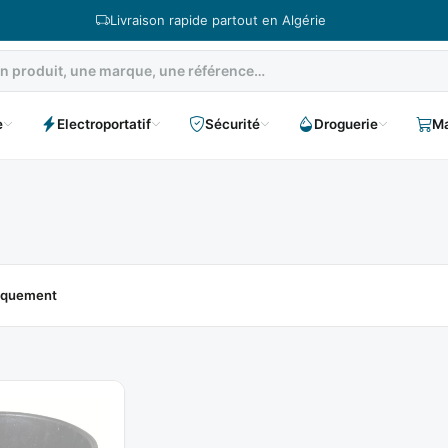
Livraison rapide partout en Algérie
e
Electroportatif
Sécurité
Droguerie
Ma
niquement