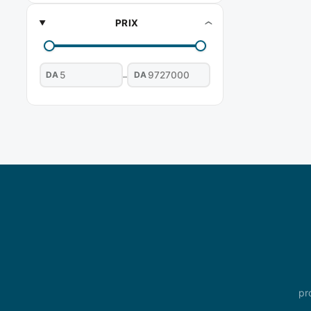
PRIX
DA
DA
–
pr