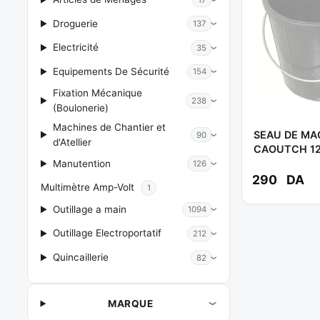
Droguerie
137
Electricité
35
Equipements De Sécurité
154
Fixation Mécanique
238
(Boulonerie)
Machines de Chantier et
SEAU DE M
90
d'Atellier
CAOUTCH 12
Manutention
126
290
DA
Multimètre Amp-Volt
1
Outillage a main
1094
Outillage Electroportatif
212
Quincaillerie
82
MARQUE