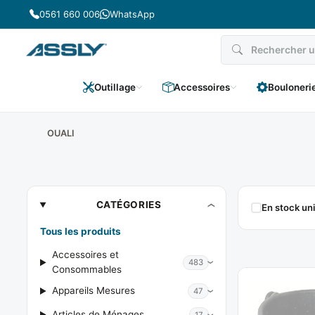
Passer
0561 660 006
WhatsApp
au
contenu
Outillage
Accessoires
Bouloneri
OUALI
OUALI
CATÉGORIES
En stock u
Tous les produits
Accessoires et
483
Consommables
Appareils Mesures
47
Articles de Ménages
17