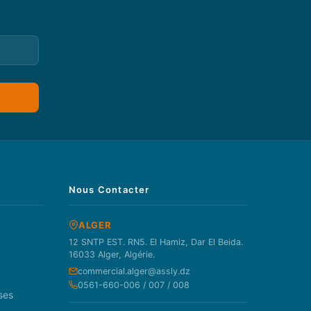
Nous Contacter
ALGER
12 SNTP EST. RN5. El Hamiz, Dar El Beida.
16033 Alger, Algérie.
commercial.alger@assly.dz
0561-660-006 / 007 / 008
ses