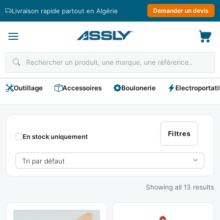
Passer
Livraison rapide partout en Algérie
Demander un devis
au
contenu
Outillage
Accessoires
Boulonerie
Electroportati
PANDA
Filtres
En stock uniquement
Showing all 13 results