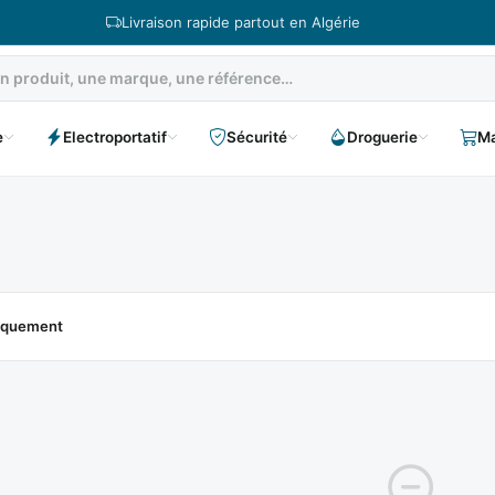
Livraison rapide partout en Algérie
e
Electroportatif
Sécurité
Droguerie
Ma
niquement