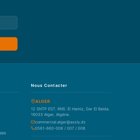
Nous Contacter
ALGER
12 SNTP EST. RN5. El Hamiz, Dar El Beida.
16033 Alger, Algérie.
commercial.alger@assly.dz
0561-660-006 / 007 / 008
ses