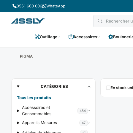
Passer
0561 660 006
WhatsApp
au
contenu
Outillage
Accessoires
Bouloneri
PIGMA
PIGMA
CATÉGORIES
En stock u
Tous les produits
Accessoires et
484
Consommables
Appareils Mesures
47
Articles de Ménages
17