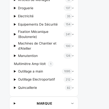
Droguerie
137
Electricité
35
Equipements De Sécurité
154
Fixation Mécanique
241
(Boulonerie)
Machines de Chantier et
100
d'Atellier
Manutention
126
Multimètre Amp-Volt
1
Outillage a main
1095
Outillage Electroportatif
212
Quincaillerie
82
MARQUE