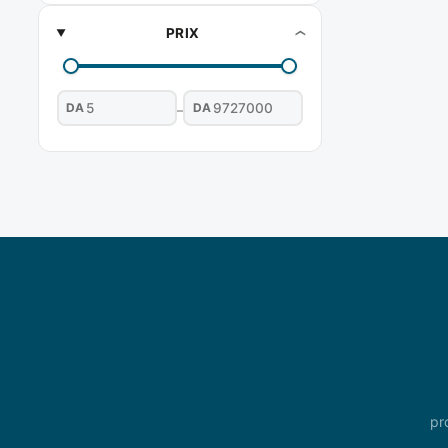
PRIX
DA
DA
–
pr