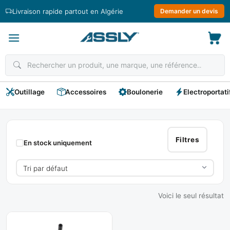
Passer
Livraison rapide partout en Algérie
Demander un devis
au
contenu
Outillage
Accessoires
Boulonerie
Electroportati
RAIDER
MAX
Filtres
En stock uniquement
Voici le seul résultat