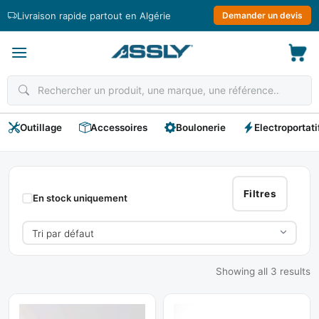
Passer
Livraison rapide partout en Algérie
Demander un devis
au
contenu
Outillage
Accessoires
Boulonerie
Electroportati
ROBUSTA
Filtres
En stock uniquement
Showing all 3 results