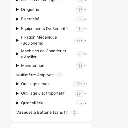
Droguerie
137
Electricité
35
Equipements De Sécurité
154
Fixation Mécanique
229
(Boulonerie)
Machines de Chantier et
79
d'Atellier
Manutention
122
Multimètre Amp-Volt
1
Outillage a main
1094
Outillage Electroportatif
204
Quincaillerie
82
Visseuse à Batterie (sans fil)
2