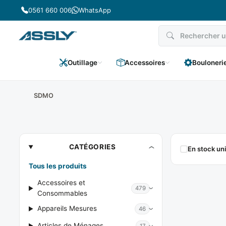
Passer
0561 660 006
WhatsApp
au
contenu
Outillage
Accessoires
Bouloneri
SDMO
SDMO
CATÉGORIES
En stock u
Tous les produits
Accessoires et
479
Consommables
Appareils Mesures
46
Articles de Ménages
17