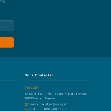
tre
Nous Contacter
ALGER
12 SNTP EST. RN5. El Hamiz, Dar El Beida.
16033 Alger, Algérie.
commercial.alger@assly.dz
0561-660-006 / 007 / 008