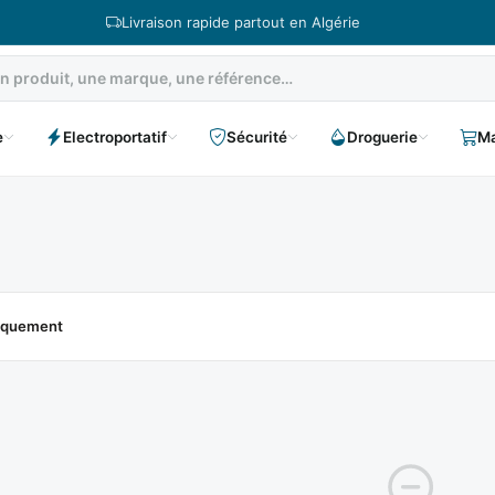
Livraison rapide partout en Algérie
e
Electroportatif
Sécurité
Droguerie
Ma
niquement