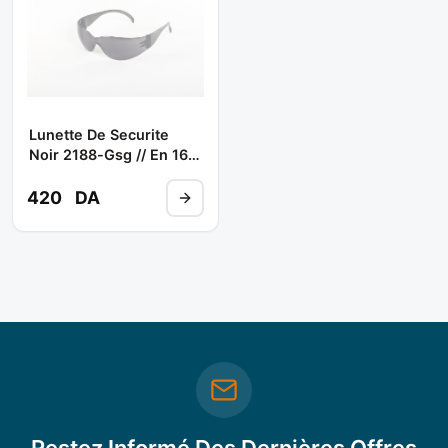
Lunette De Securite
Noir 2188-Gsg // En 166f
** STEELPRO
420
DA
Restez Informé Des Dernières Offres