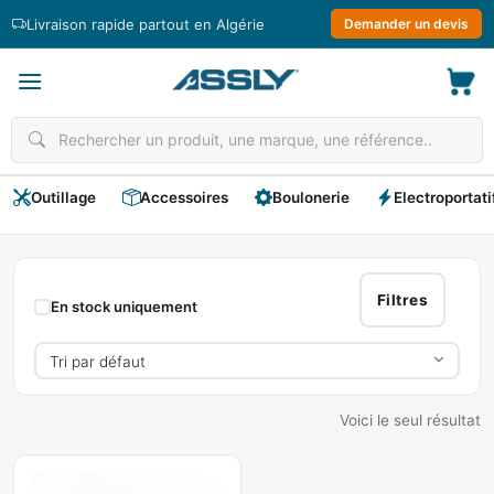
Passer
Livraison rapide partout en Algérie
Demander un devis
au
contenu
Outillage
Accessoires
Boulonerie
Electroportati
STEELPRO
Filtres
En stock uniquement
Voici le seul résultat