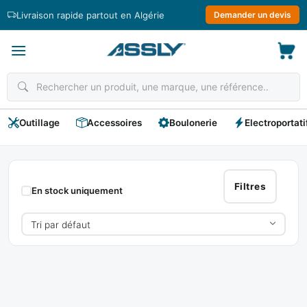
Passer
Livraison rapide partout en Algérie
Demander un devis
au
contenu
Outillage
Accessoires
Boulonerie
Electroportati
TOPFINE
Filtres
En stock uniquement