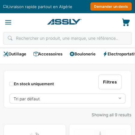
Passer
Livraison rapide partout en Algérie
Demander un devis
au
contenu
Outillage
Accessoires
Boulonerie
Electroportati
ULTRA
Filtres
En stock uniquement
Showing all 9 results