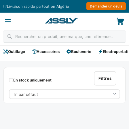
Passer
Livraison rapide partout en Algérie
Demander un devis
au
contenu
Outillage
Accessoires
Boulonerie
Electroportati
VIBRA
SYSTÈME
Filtres
En stock uniquement