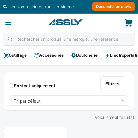
Passer
Livraison rapide partout en Algérie
Demander un devis
au
contenu
Outillage
Accessoires
Boulonerie
Electroportati
WORCRAFT
Filtres
En stock uniquement
Voici le seul résultat