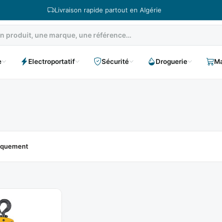
Livraison rapide partout en Algérie
e
Electroportatif
Sécurité
Droguerie
Ma
niquement