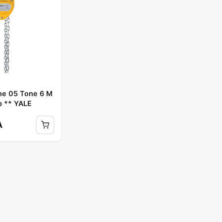
ne 05 Tone 6 M
b ** YALE
A