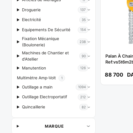
Droguerie
137
Electricité
35
Equipements De Sécurité
154
Fixation Mécanique
238
(Boulonerie)
Machines de Chantier et
Palan À Chai
90
d'Atellier
Ref:vs5t6m2
Manutention
126
88 700
D
Multimètre Amp-Volt
1
Outillage a main
1094
Outillage Electroportatif
212
Quincaillerie
82
MARQUE