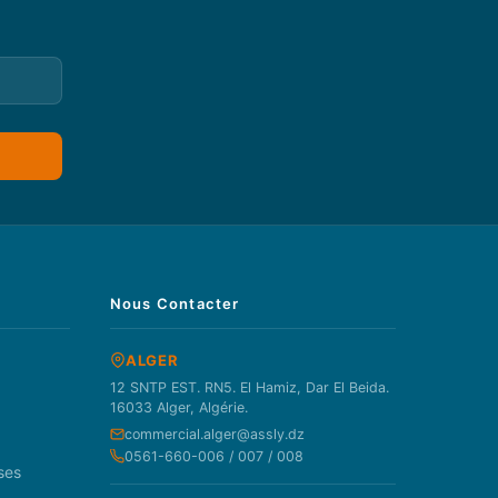
Nous Contacter
ALGER
12 SNTP EST. RN5. El Hamiz, Dar El Beida.
16033 Alger, Algérie.
commercial.alger@assly.dz
0561-660-006 / 007 / 008
ses