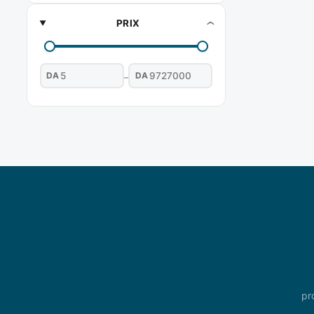
PRIX
DA
DA
–
pr