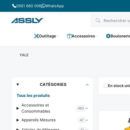
Passer
0561 660 006
WhatsApp
au
contenu
Outillage
Accessoires
Bouloneri
YALE
YALE
CATÉGORIES
En stock u
Tous les produits
Accessoires et
483
Consommables
Appareils Mesures
47
Articles de Ménages
17