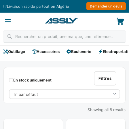
Passer
Livraison rapide partout en Algérie
Demander un devis
au
contenu
Outillage
Accessoires
Boulonerie
Electroportati
Baguette
Rutile
Filtres
En stock uniquement
Showing all 8 results