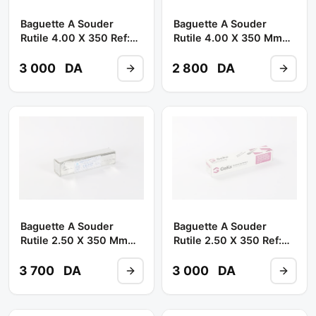
Baguette A Souder
Baguette A Souder
Rutile 4.00 X 350 Ref:
Rutile 4.00 X 350 Mm
6013 ( B/ 5kgs 200 Pcs )
6013 ( Poids 7.9 Kg )**
**GEKA INTER
EULMA
3 000
DA
2 800
DA
Baguette A Souder
Baguette A Souder
Rutile 2.50 X 350 Mm
Rutile 2.50 X 350 Ref:
6013 ( Poids 7.6 Kg ) **
6013 (b/ 5kgs - 200
EULMA
Pcs) ** GEKA INTER
3 700
DA
3 000
DA