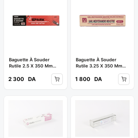
Baguette À Souder
Baguette À Souder
Rutile 2.5 X 350 Mm
Rutile 3.25 X 350 Mm
E6013// ( Poids 5 Kg ) **
6013 SOR210 ( Poids 05
SPARK
Kg ) ** MED
2 300
DA
1 800
DA