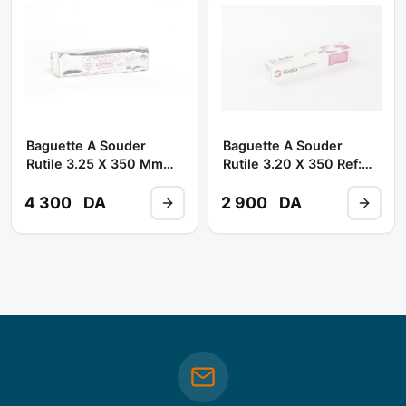
Baguette A Souder
Baguette A Souder
Rutile 3.25 X 350 Mm
Rutile 3.20 X 350 Ref:
6013 ( Poids 7.8 Kg ) **
6013 ( B/5kgs 165 Pcs )
EULMA
** GEKA INTER
4 300
DA
2 900
DA