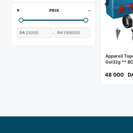
PRIX
DA
DA
–
Appareil To
Gol32g ** B
48 000
D