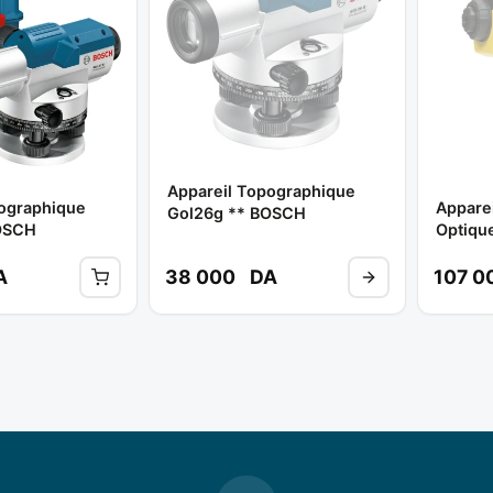
Appareil Topographique
pographique
Appare
Gol26g ** BOSCH
OSCH
Optique
Ols26(
S(trép
A
38 000
DA
107 0
Mire) 