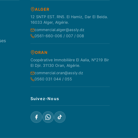
ALGER
12 SNTP EST. RN5. El Hamiz, Dar El Beida.
16033 Alger, Algérie.
commercial.alger@assly.dz
0561-660-006 / 007 / 008
ses
ORAN
Coopérative Immobilière El Aalia, N°219 Bir
El Djir. 31130 Oran, Algérie.
commercial.oran@assly.dz
0560 031 044 / 055
Suivez-Nous