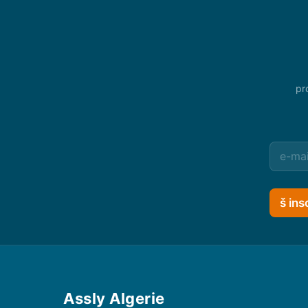
pr
š ins
Assly Algerie