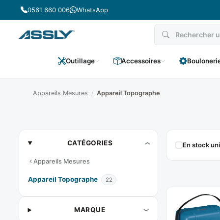
Passer
0561 660 006
WhatsApp
au
contenu
Outillage
Accessoires
Bouloneri
Appareils Mesures
/
Appareil Topographe
Appareil
CATÉGORIES
En stock u
Topographe
Appareils Mesures
Appareil Topographe
22
MARQUE