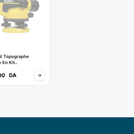
il Topographe
 En Kit
appareil)+bst-
ied)+tnl(regle De
00
DA
** STABILA