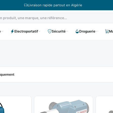
Livraison rapide partout en Algérie
e
Electroportatif
Sécurité
Droguerie
Ma
niquement