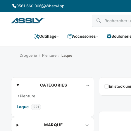
Passer
0561 660 006
WhatsApp
au
contenu
Outillage
Accessoires
Bouloneri
Droguerie
/
Pienture
/
Laque
Laque
CATÉGORIES
En stock u
Pienture
Laque
221
MARQUE