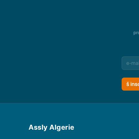
pr
š ins
Assly Algerie