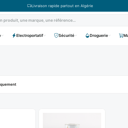
Livraison rapide partout en Algérie
e
Electroportatif
Sécurité
Droguerie
Ma
niquement