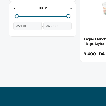
PRIX
DA
DA
–
Laque Blanch
18kgs Styler
6 400
DA