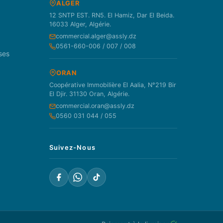
ALGER
12 SNTP EST. RN5. El Hamiz, Dar El Beida.
16033 Alger, Algérie.
commercial.alger@assly.dz
0561-660-006 / 007 / 008
ses
ORAN
Coopérative Immobilière El Aalia, N°219 Bir
El Djir. 31130 Oran, Algérie.
commercial.oran@assly.dz
0560 031 044 / 055
Suivez-Nous