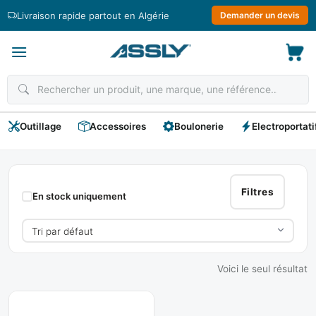
Passer
Livraison rapide partout en Algérie
Demander un devis
au
contenu
Outillage
Accessoires
Boulonerie
Electroportati
Vinyle
Filtres
En stock uniquement
Voici le seul résultat