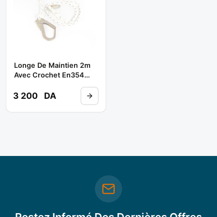
Longe De Maintien 2m
Avec Crochet En354
Ref: 71207 ** TOP LOCK
3 200
DA
Restez Informé Des Dernières Offres