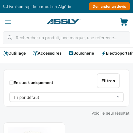
Passer
Livraison rapide partout en Algérie
Demander un devis
au
contenu
Outillage
Accessoires
Boulonerie
Electroportati
Antichute
Filtres
En stock uniquement
Voici le seul résultat