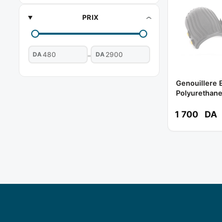
PRIX
DA
DA
–
Genouillere 
Polyurethane
Piece ) Ref 
1 700
DA