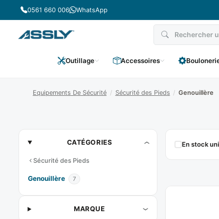
Passer
0561 660 006
WhatsApp
au
contenu
Outillage
Accessoires
Bouloneri
Equipements De Sécurité
/
Sécurité des Pieds
/
Genouillère
Genouillère
CATÉGORIES
En stock u
Sécurité des Pieds
Genouillère
7
MARQUE