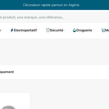
Livraison rapide partout en Algérie
e
Electroportatif
Sécurité
Droguerie
Ma
niquement