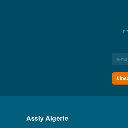
pr
š ins
Assly Algerie