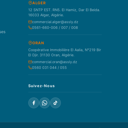
ALGER
12 SNTP EST. RN5. El Hamiz, Dar El Beida.
16033 Alger, Algérie.
commercial.alger@assly.dz
0561-660-006 / 007 / 008
ses
ORAN
Coopérative Immobilière El Aalia, N°219 Bir
El Djir. 31130 Oran, Algérie.
commercial.oran@assly.dz
0560 031 044 / 055
Suivez-Nous