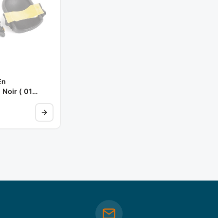
En
 Noir ( 01
318 ** DEKOR