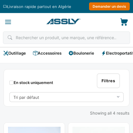
Passer
Livraison rapide partout en Algérie
Demander un devis
au
contenu
Outillage
Accessoires
Boulonerie
Electroportati
Cheville
Papillon
Filtres
En stock uniquement
Showing all 4 results