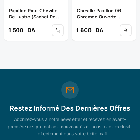
Papillon Pour Cheville
Cheville Papillon 06
De Lustre (sachet De
Chromee Ouverte
100 Pcs)**
(b/50pcs) **
TBA/NEWSD
1 500
DA
1 600
DA
Restez Informé Des Dernières Offres
Abonnez-vous à notre newsletter et recevez en avant-
première nos promotions, nouveautés et bons plans exclusifs
— directement dans votre boîte mail.